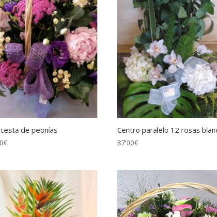
 cesta de peonías
Centro paralelo 12 rosas blan
00
€
87'00
€