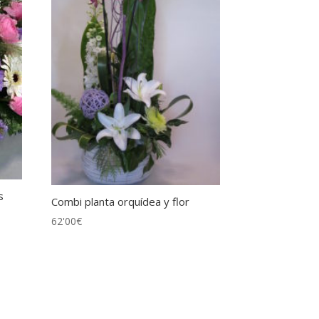
s
Combi planta orquídea y flor
62'00
€