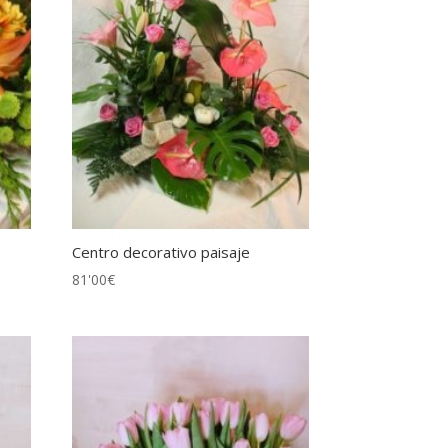
Centro decorativo paisaje
81'00
€