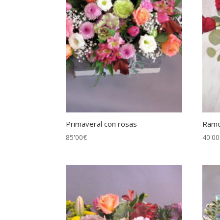
Primaveral con rosas
Ramo
85'00
€
40'00