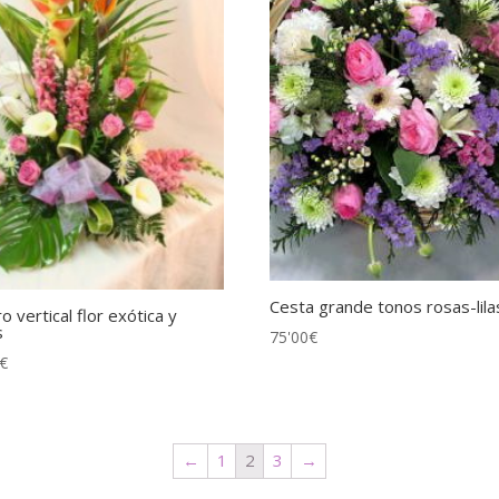
Cesta grande tonos rosas-lila
o vertical flor exótica y
s
75'00
€
€
←
1
2
3
→